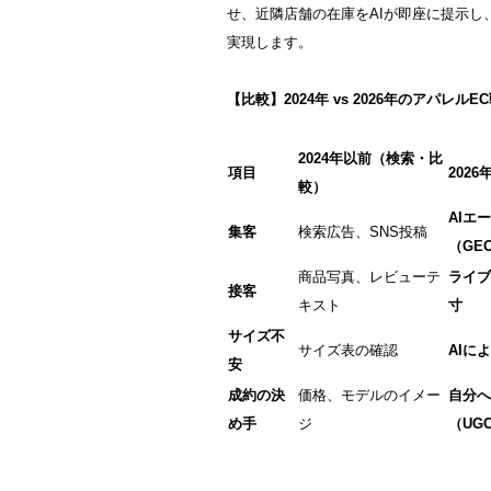
せ、近隣店舗の在庫をAIが即座に提示し
実現します。
【比較】2024年 vs 2026年のアパレルE
2024年以前（検索・比
項目
202
較）
AIエ
集客
検索広告、SNS投稿
（GEO
商品写真、レビューテ
ライブ
接客
キスト
寸
サイズ不
サイズ表の確認
AIに
安
成約の決
価格、モデルのイメー
自分
め手
ジ
（UG