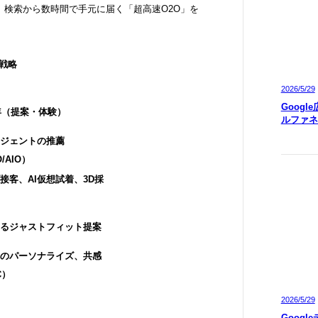
、検索から数時間で手元に届く「超高速O2O」を
C戦略
2026/5/29
Googl
6年（提案・体験）
ルファネ
ージェントの推薦
/AIO）
接客、AI仮想試着、3D採
よるジャストフィット提案
へのパーソナライズ、共感
C）
2026/5/29
Googl