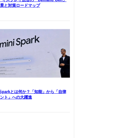
景と対策ロードマップ
i Sparkとは何か？「知能」から「自律
ント」への大躍進