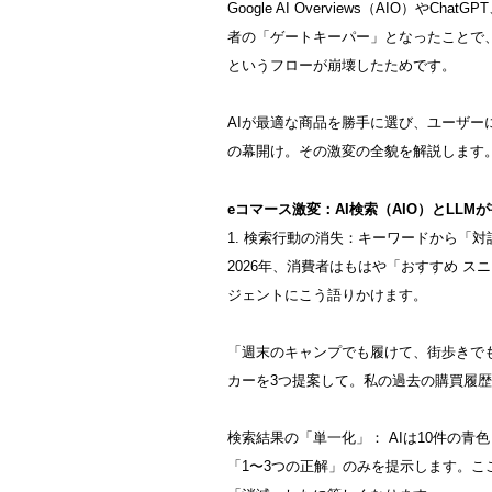
Google AI Overviews（AIO）やCh
者の「ゲートキーパー」となったことで
というフローが崩壊したためです。
AIが最適な商品を勝手に選び、ユーザ
の幕開け。その激変の全貌を解説します
eコマース激変：AI検索（AIO）とLL
1. 検索行動の消失：キーワードから「
2026年、消費者はもはや「おすすめ ス
ジェントにこう語りかけます。
「週末のキャンプでも履けて、街歩きで
カーを3つ提案して。私の過去の購買履
検索結果の「単一化」： AIは10件の
「1〜3つの正解」のみを提示します。こ