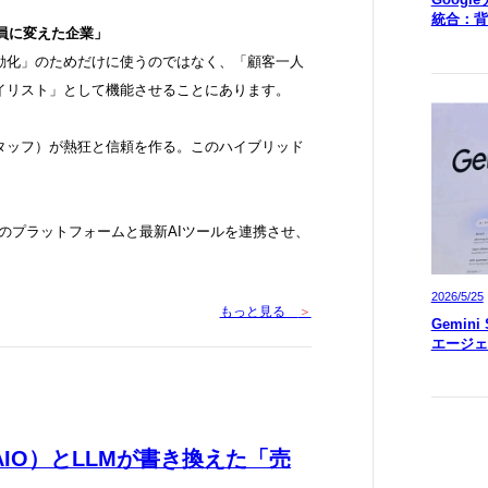
統合：背
客員に変えた企業」
自動化」のためだけに使うのではなく、「顧客一人
イリスト」として機能させることにあります。
スタッフ）が熱狂と信頼を作る。このハイブリッド
」
y等のプラットフォームと最新AIツールを連携させ、
2026/5/25
もっと見る
＞
Gemin
エージェ
AIO）とLLMが書き換えた「売