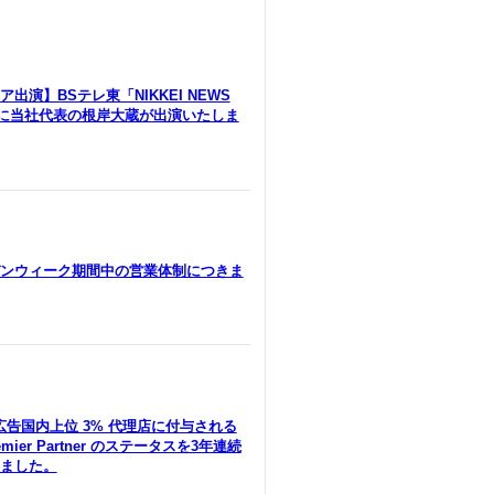
出演】BSテレ東「NIKKEI NEWS
」に当社代表の根岸大蔵が出演いたしま
ンウィーク期間中の営業体制につきま
le広告国内上位 3% 代理店に付与される
remier Partner のステータスを3年連続
ました。