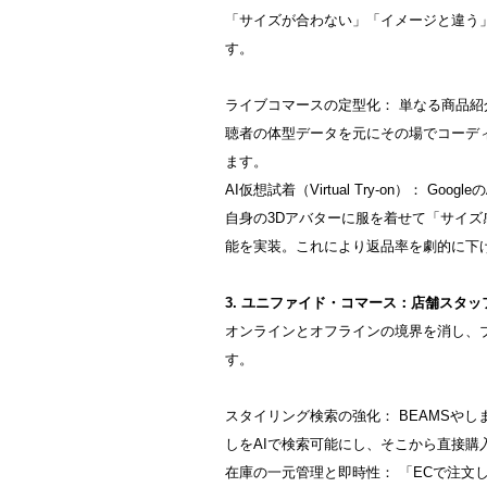
「サイズが合わない」「イメージと違う
す。
ライブコマースの定型化： 単なる商品紹
聴者の体型データを元にその場でコーデ
ます。
AI仮想試着（Virtual Try-on）： G
自身の3Dアバターに服を着せて「サイ
能を実装。これにより返品率を劇的に下
3. ユニファイド・コマース：店舗スタ
オンラインとオフラインの境界を消し、ブ
す。
スタイリング検索の強化： BEAMSや
しをAIで検索可能にし、そこから直接購
在庫の一元管理と即時性： 「ECで注文