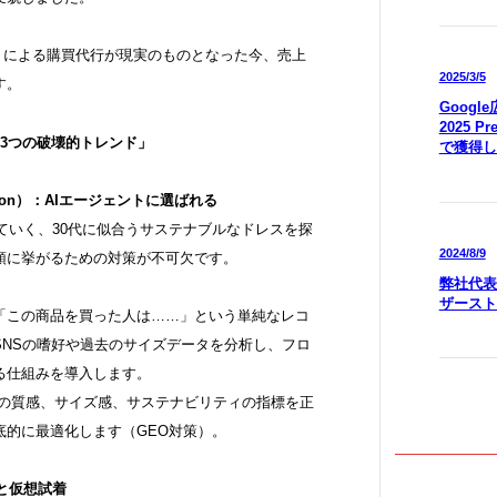
ントによる購買代行が現実のものとなった今、売上
2025/3/5
す。
Goog
2025 P
「3つの破壊的トレンド」
で獲得し
imization）：AIエージェントに選ばれる
着ていく、30代に似合うサステナブルなドレスを探
2024/8/9
頭に挙がるための対策が不可欠です。
弊社代表
ザースト
来の「この商品を買った人は……」という単純なレコ
SNSの嗜好や過去のサイズデータを分析し、フロ
る仕組みを導入します。
素材の質感、サイズ感、サステナビリティの指標を正
底的に最適化します（GEO対策）。
ブと仮想試着