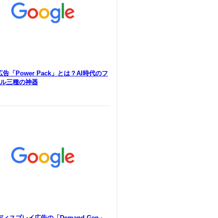
e広告「Power Pack」とは？AI時代のフ
ル三種の神器
eディスプレイ広告の「Demand Gen」