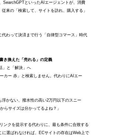
atGPT、SearchGPTといったAIエージェントが、消費
、従来の「検索して、サイトを訪れ、購入する」
ーに代わって決済まで行う「自律型コマース」時代
。
Mが書き換えた「売れる」の定義
対話」と「解決」へ
ニーカー 赤」と検索しません。代わりにAIエー
も浮かない、撥水性の高い2万円以下のスニー
歴からサイズは分かってるよね？」
青色リンクを提示する代わりに、最も条件に合致する
こに選ばれなければ、ECサイトの存在はWeb上で