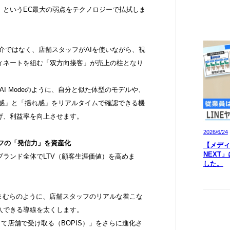
」というEC最大の弱点をテクノロジーで払拭しま
介ではなく、店舗スタッフがAIを使いながら、視
ィネートを組む「双方向接客」が売上の柱となり
oogleのAI Modeのように、自分と似た体型のモデルや、
ズ感」と「揺れ感」をリアルタイムで確認できる機
げ、利益率を向上させます。
2026/6/24
ッフの「発信力」を資産化
【メディア
NEXT
ランド全体でLTV（顧客生涯価値）を高めま
した。
しまむらのように、店舗スタッフのリアルな着こな
入できる導線を太くします。
して店舗で受け取る（BOPIS）」をさらに進化さ