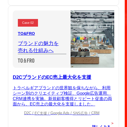
Case 02
TO&FRO
ブランドの魅力を
売れる仕組みへ
D2CブランドのEC売上最大化を支援
トラベルギアブランドの世界観を保ちながら、利用
シーン別のクリエイティブ検証、Google広告運用、
CRM連携を実施。新規顧客獲得とリピート促進の両
面から、EC売上の最大化を支援しました。
D2C
Google Ads
CRM
EC支援
SNS広告
＞
詳しくみる