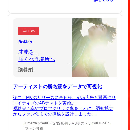
Case 03
Rol3ert
才能を、
届くべき場所へ
アーティストの勝ち筋をデータで可視化
楽曲・MVのリリースに合わせ、SNS広告と動画クリ
エイティブのABテストを実施。
視聴完了率やプロフクリック率をもとに、認知拡大
からファン化までの導線を設計しました。
Entertainment
YouTube
SNS広告
ABテスト
ファン獲得