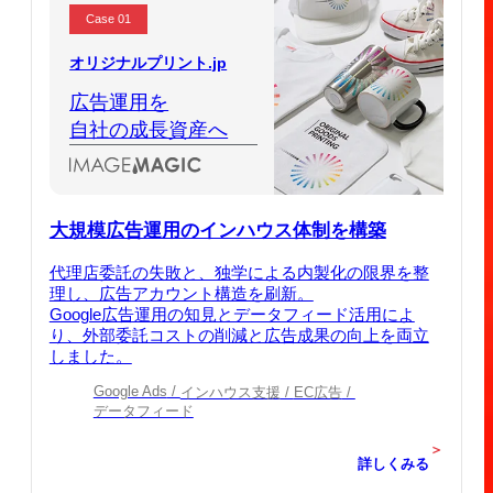
Case 01
オリジナルプリント.jp
広告運用を
自社の成長資産へ
大規模広告運用のインハウス体制を構築
代理店委託の失敗と、独学による内製化の限界を整
理し、広告アカウント構造を刷新。
Google広告運用の知見とデータフィード活用によ
り、外部委託コストの削減と広告成果の向上を両立
しました。
Google Ads
インハウス支援
EC広告
データフィード
＞
詳しくみる