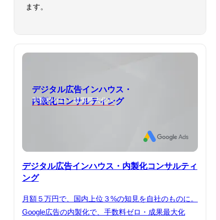
ます。
デジタル広告インハウス・
内製化コンサルティング
手数料ゼロ・成果最大化へ
デジタル広告インハウス・内製化コンサルティ
ング
月額５万円で、国内上位３%の知見を自社のものに。
Google広告の内製化で、手数料ゼロ・成果最大化