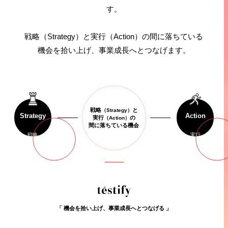
す。
戦略（Strategy）と実行（Action）の間に落ちている
機会を拾い上げ、事業成長へとつなげます。
戦略
と
（Strategy）
Strategy
Action
実行
の
（Action）
間に落ちている機会
戦略
実行
「
機
会
を
拾
い
上
げ
、
事
業
成
長
へ
と
つ
な
げ
る
」