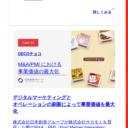
＞
詳しくみる
Case 04
DECOチョコ
M&A/PMI における
事業価値の最大化
デジタルマーケティングと
オペレーションの刷新によって事業価値を最大
化
株式会社日本創発グループが株式会社サカモトを買
収した際のM&A・PMI（Post Merger Integration）：