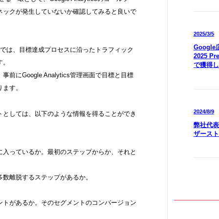
ネックが発生していないか確認してみると良いで
2025/3/5
Goog
ーレポートでは、目標達成プロセスに沿ったトラフィック
2025 P
す。
で獲得し
Google Analytics管理画面で目標と目標
ります。
2024/8/9
トとしては、以下のような情報を得ることができ
弊社代表
ザースト
に入っているか。最初のステップからか、それと
多数離脱するステップがあるか。
。
ントがあるか。そのセグメントのコンバージョン