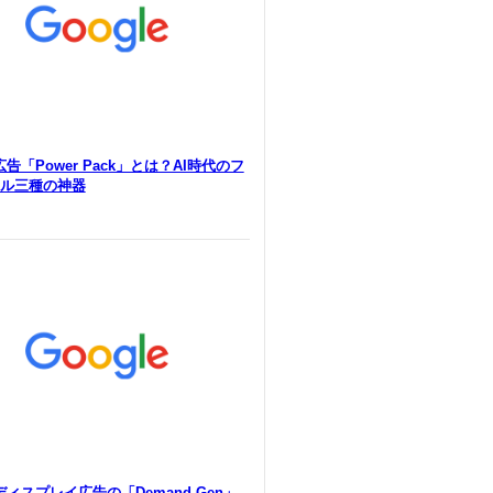
e広告「Power Pack」とは？AI時代のフ
ル三種の神器
eディスプレイ広告の「Demand Gen」