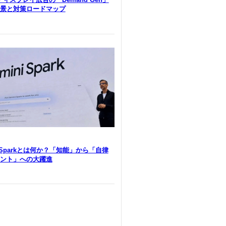
景と対策ロードマップ
i Sparkとは何か？「知能」から「自律
ント」への大躍進