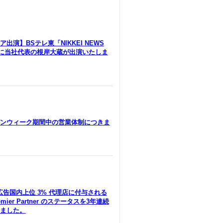
出演】BSテレ東「NIKKEI NEWS
」に当社代表の根岸大蔵が出演いたしま
ンウィーク期間中の営業体制につきま
le広告国内上位 3% 代理店に付与される
remier Partner のステータスを3年連続
ました。