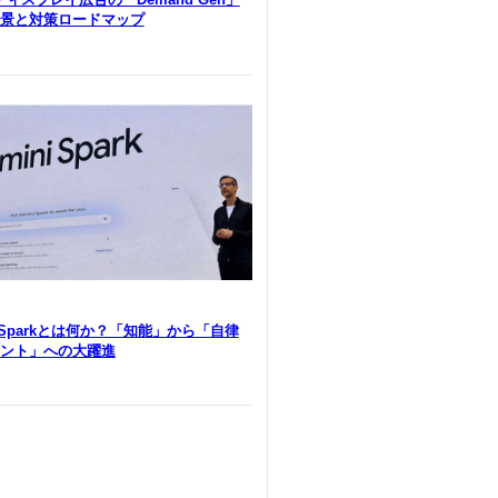
景と対策ロードマップ
i Sparkとは何か？「知能」から「自律
ント」への大躍進