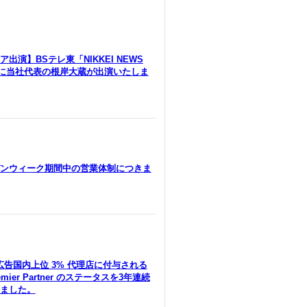
出演】BSテレ東「NIKKEI NEWS
」に当社代表の根岸大蔵が出演いたしま
ンウィーク期間中の営業体制につきま
le広告国内上位 3% 代理店に付与される
remier Partner のステータスを3年連続
ました。