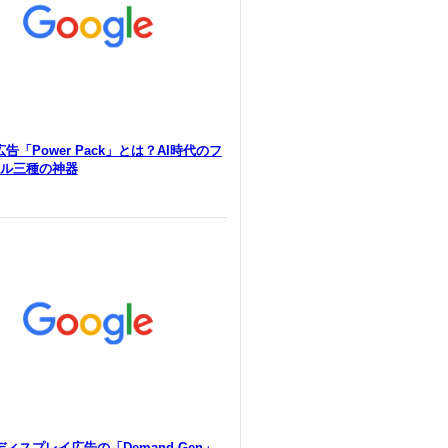
e広告「Power Pack」とは？AI時代のフ
ル三種の神器
eディスプレイ広告の「Demand Gen」