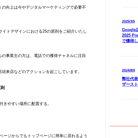
ィの向上は今やデジタルマーケティングで必要不
2025/3/5
Goog
ルサイトデザインにおける25の原則をご紹介いたし
2025 P
で獲得し
ちの事業主の方は、電話での獲得チャネルに注目
2024/8/9
、店頭来店などのアクションを起こしています。
弊社代表
ザースト
原則
に付きやすい場所に配置する。
のページからでもトップページに簡単に戻れるよう