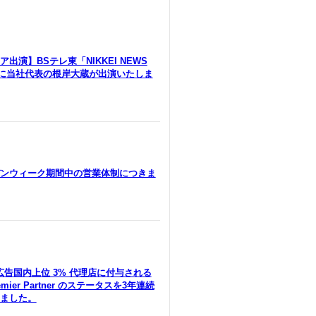
出演】BSテレ東「NIKKEI NEWS
」に当社代表の根岸大蔵が出演いたしま
ンウィーク期間中の営業体制につきま
le広告国内上位 3% 代理店に付与される
remier Partner のステータスを3年連続
ました。