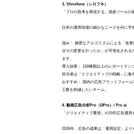
3. Shirofune（シロフネ）
「プロの思考を再現する」国産ツールの
日本の運用現場の細かなニーズをAIに
強み： 緻密なアルゴリズムによる「改
ぜその変更を行ったか」が可視化される
ます。
導入効果： 150種類以上のレポートテ
担当者は「クリエイティブの戦略」に集
おすすめ： 国内の広告プラットフォー
工数を削減したいチーム。
4. 動画広告分析Pro（DPro）/ Pro ai
「クリエイティブ重視」のSNS広告運用
2026年、広告の成果は「運用設定」よ