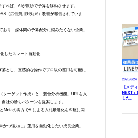
すれば、AIが数秒で予算を移動させます。
ROAS（広告費用対効果）改善が報告されていま
しており、媒体間の予算配分に悩みたくない企業。
特化したスマート自動化
ぎ落とし、直感的な操作でプロ級の運用を可能に
2026/6/24
【メディア
NEXT
ー（ターゲット作成）と、競合分析機能。URLを入
した。
、自社の勝ちパターンを提案します。
eとMetaの両方でAIによる入札最適化を即座に開
簡単かつ強力に」運用を自動化したい成長企業。