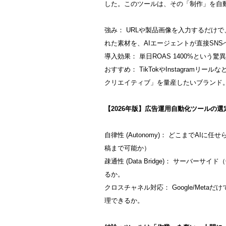
した。このツールは、その「制作」を自
強み： URLや製品画像を入力するだけで
れた素材を、AIエージェントが直接SN
導入効果： 単日ROAS 1400%という
おすすめ： TikTokやInstagram
クリエイティブ」を量産したいブランド
【2026年版】広告運用自動化ツールの選
自律性 (Autonomy)： どこまでA
稿まで可能か）
疎通性 (Data Bridge)： サーバー
るか。
クロスチャネル対応： Google/Metaだけ
理できるか。