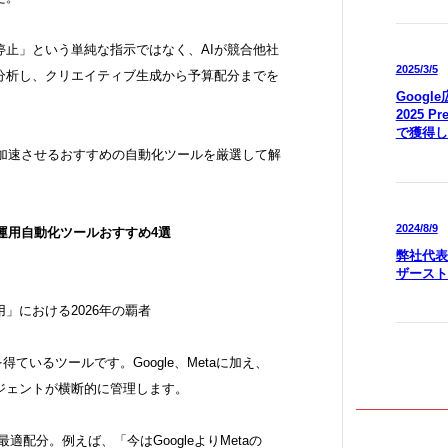
停止」という単純な指示ではなく、AIが競合他社
2025/3/5
分析し、クリエイティブ生成から予算配分までを
Goog
2025 P
で獲得し
を加速させるおすすめの自動化ツールを厳選して解
2024/8/9
ス運用自動化ツールおすすめ4選
弊社代表
ザースト
」における2026年の覇者
得ているツールです。Google、Metaに加え、
AIエージェントが横断的に管理します。
配分。例えば、「今はGoogleよりMetaの