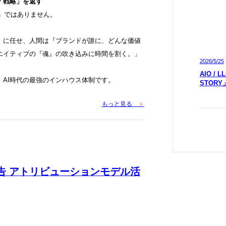
「戦略」を返す
助」ではありません。
ル）に任せ、人間は『ブランドが誰に、どんな価値
エイティブの『魂』の吹き込みに時間を割く。」
2026/5/25
AIO /
AI時代の最強のインハウス体制です。
STOR
もっと見る
＞
e広告 アトリビューションモデル活