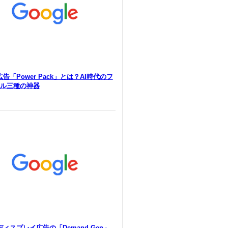
e広告「Power Pack」とは？AI時代のフ
ル三種の神器
eディスプレイ広告の「Demand Gen」