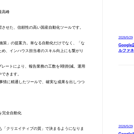
最高峰
学習させた、信頼性の高い国産自動化ツールです。
2026/5/29
善施策」の提案力。単なる自動化だけでなく、「な
Googl
ルファネ
ため、インハウス担当者のスキル向上にも繋がり
ンプレートにより、報告業務の工数を9割削減。運用
中できます。
ム事情に精通したツールで、確実な成果を出しつつ
を完全自動化
2026/5/29
りも「クリエイティブの質」で決まるようになりま
Googl