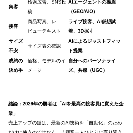
検索広告、SNS投
AIエージェントの推薦
集客
稿
（GEO/AIO）
商品写真、レ
ライブ接客、AI仮想試
接客
ビューテキスト
着、3D採寸
サイズ
AIによるジャストフィッ
サイズ表の確認
不安
ト提案
成約の
価格、モデルのイ
自分へのパーソナライ
決め手
メージ
ズ、共感（UGC）
結論：2026年の勝者は「AIを最高の接客員に変えた企
業」
売上アップの鍵は、最新のAI技術を「自動化」のため
だけに使うのではなく、「顧客一人ひとりに寄り添う