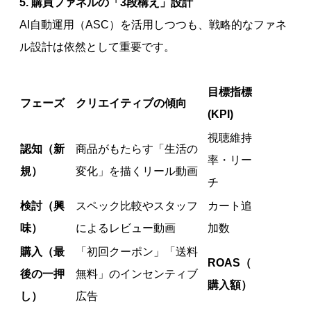
5. 購買ファネルの「3段構え」設計
AI自動運用（ASC）を活用しつつも、戦略的なファネ
ル設計は依然として重要です。
目標指標
フェーズ
クリエイティブの傾向
(KPI)
視聴維持
認知（新
商品がもたらす「生活の
率・リー
規）
変化」を描くリール動画
チ
検討（興
スペック比較やスタッフ
カート追
味）
によるレビュー動画
加数
購入（最
「初回クーポン」「送料
ROAS（
後の一押
無料」のインセンティブ
購入額）
し）
広告