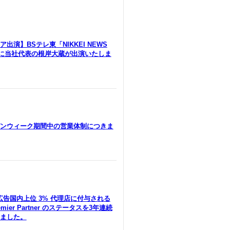
出演】BSテレ東「NIKKEI NEWS
」に当社代表の根岸大蔵が出演いたしま
ンウィーク期間中の営業体制につきま
le広告国内上位 3% 代理店に付与される
remier Partner のステータスを3年連続
ました。