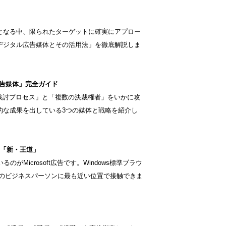
ちとなる中、限られたターゲットに確実にアプロー
デジタル広告媒体とその活用法」を徹底解説しま
の広告媒体」完全ガイド
検討プロセス」と「複数の決裁権者」をいかに攻
的な成果を出している3つの媒体と戦略を紹介し
グの「新・王道」
のがMicrosoft広告です。Windows標準ブラウ
中のビジネスパーソンに最も近い位置で接触できま