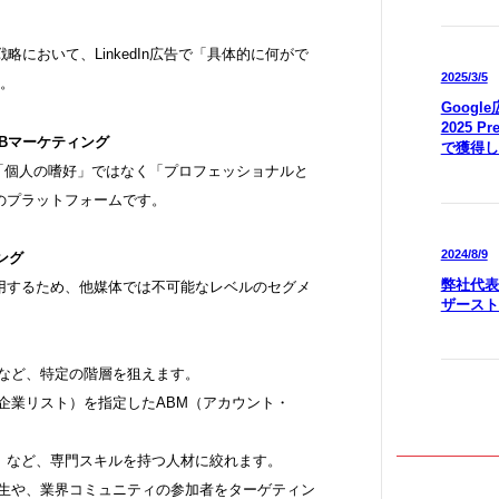
戦略において、LinkedIn広告で「具体的に何がで
2025/3/5
す。
Goog
2025 P
2Bマーケティング
で獲得し
広告は「個人の嗜好」ではなく「プロフェッショナルと
のプラットフォームです。
2024/8/9
ング
弊社代表
用するため、他媒体では不可能なレベルのセグメ
ザースト
」など、特定の階層を狙えます。
企業リスト）を指定したABM（アカウント・
。
以上」など、専門スキルを持つ人材に絞れます。
業生や、業界コミュニティの参加者をターゲティン