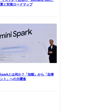
景と対策ロードマップ
i Sparkとは何か？「知能」から「自律
ント」への大躍進