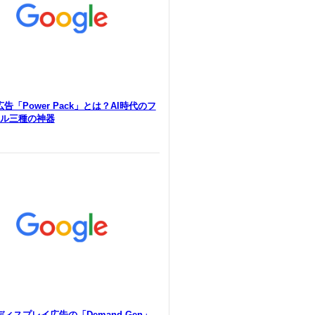
e広告「Power Pack」とは？AI時代のフ
ル三種の神器
eディスプレイ広告の「Demand Gen」