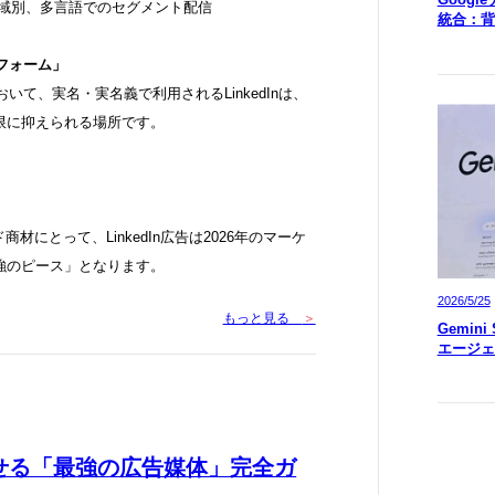
地域別、多言語でのセグメント配信
統合：背
トフォーム」
いて、実名・実名義で利用されるLinkedInは、
限に抑えられる場所です。
」
材にとって、LinkedIn広告は2026年のマーケ
強のピース」となります。
2026/5/25
もっと見る
＞
Gemin
エージェ
速させる「最強の広告媒体」完全ガ