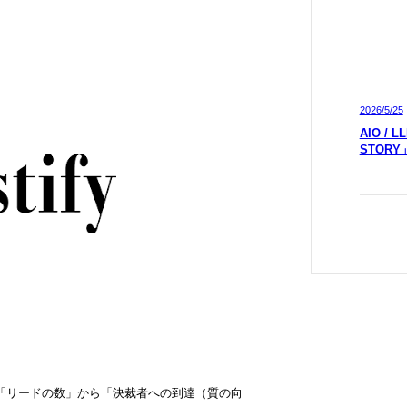
2026/5/25
AIO /
STOR
場は「リードの数」から「決裁者への到達（質の向