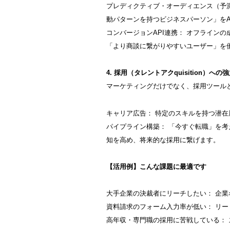
プレディクティブ・オーディエンス（予
動パターンを持つビジネスパーソン」をA
コンバージョンAPI連携： オフライン
「より商談に繋がりやすいユーザー」を
4. 採用（タレントアクquisition）へ
マーケティングだけでなく、採用ツール
キャリア広告： 特定のスキルを持つ潜
パイプライン構築： 「今すぐ転職」を
知を高め、将来的な採用に繋げます。
【活用例】こんな課題に最適です
大手企業の決裁者にリーチしたい： 企業
資料請求のフォーム入力率が低い： リ
高年収・専門職の採用に苦戦している：