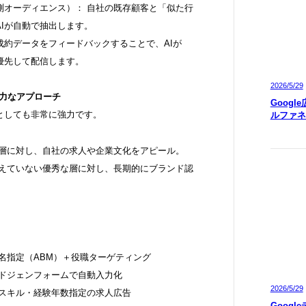
測オーディエンス）： 自社の既存顧客と「似た行
Iが自動で抽出します。
の成約データをフィードバックすることで、AIが
優先して配信します。
2026/5/29
の強力なアプローチ
Googl
としても非常に強力です。
ルファネ
在層に対し、自社の求人や企業文化をアピール。
考えていない優秀な層に対し、長期的にブランド認
名指定（ABM）＋役職ターゲティング
ードジェンフォームで自動入力化
2026/5/29
 スキル・経験年数指定の求人広告
Googl