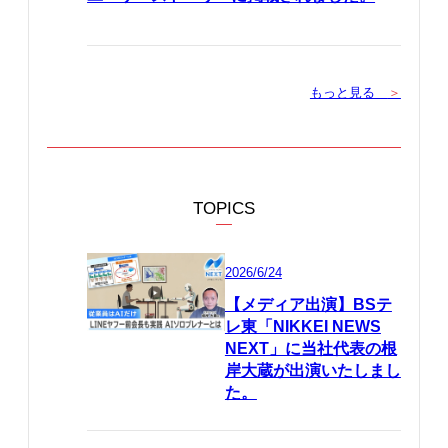
もっと見る
＞
TOPICS
2026/6/24
【メディア出演】BSテ
レ東「NIKKEI NEWS
NEXT」に当社代表の根
岸大蔵が出演いたしまし
た。