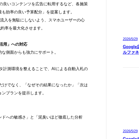
反応の良いコンテンツを広告に転用するなど、各施策
最も効率の良い予算配分」を提案します。
の流入を無駄にしないよう、スマホユーザーの心
、成約率を最大化させます。
2026/5/29
タ活用」への対応
Googl
ルファネ
的な側面からも強力にサポート。
タ計測環境を整えることで、AIによる自動入札の
るだけでなく、「なぜその結果になったか」「次は
ョンプランを提示します。
ンドへの敏感さ」と「泥臭いほど徹底した分析
2026/5/29
Googl