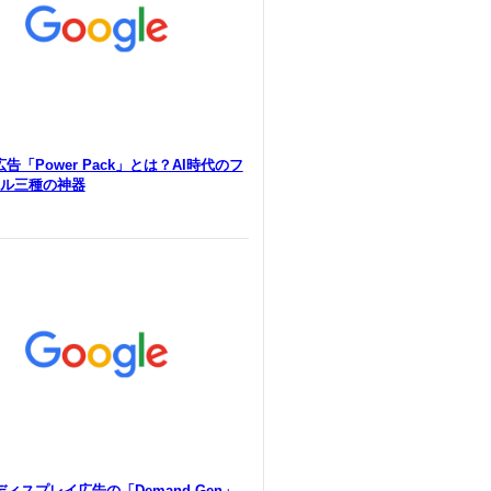
e広告「Power Pack」とは？AI時代のフ
ル三種の神器
eディスプレイ広告の「Demand Gen」