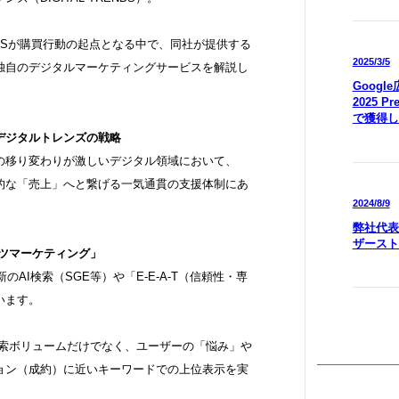
SNSが購買行動の起点となる中で、同社が提供する
2025/3/5
独自のデジタルマーケティングサービスを解説し
Goog
2025 P
で獲得し
デジタルトレンズの戦略
の移り変わりが激しいデジタル領域において、
的な「売上」へと繋げる一気通貫の支援体制にあ
2024/8/9
弊社代表
ザースト
ンツマーケティング」
AI検索（SGE等）や「E-E-A-T（信頼性・専
います。
検索ボリュームだけでなく、ユーザーの「悩み」や
ョン（成約）に近いキーワードでの上位表示を実