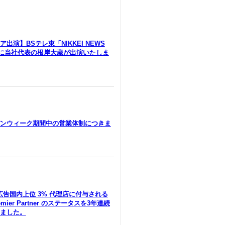
出演】BSテレ東「NIKKEI NEWS
」に当社代表の根岸大蔵が出演いたしま
ンウィーク期間中の営業体制につきま
le広告国内上位 3% 代理店に付与される
remier Partner のステータスを3年連続
ました。