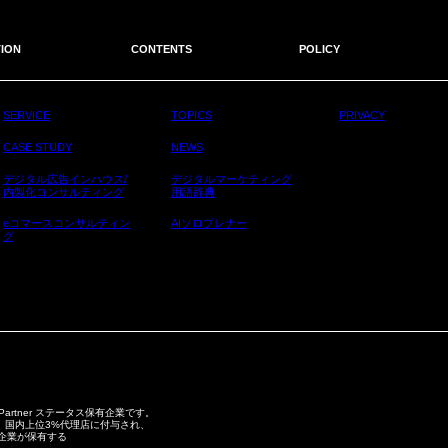
ION
CONTENTS
POLICY
SERVICE
TOPICS
PRIVACY
CASE STUDY
NEWS
デジタル広告インハウス/
デジタルマーケティング
内製化コンサルティング
用語辞典
eコマースコンサルティン
AIソロプレナー
グ
 Partner ステータス保有企業です。
スは、毎年、国内上位3%代理店に付与され、
の企業が保有する