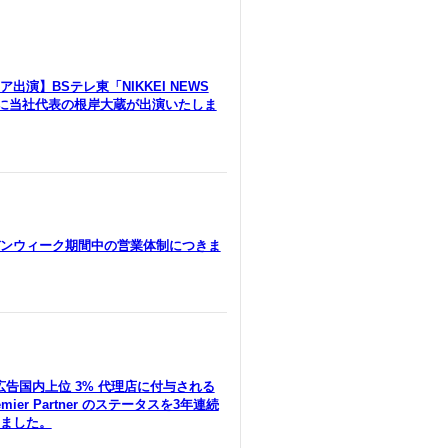
出演】BSテレ東「NIKKEI NEWS
」に当社代表の根岸大蔵が出演いたしま
ンウィーク期間中の営業体制につきま
le広告国内上位 3% 代理店に付与される
remier Partner のステータスを3年連続
ました。