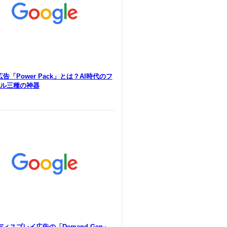
e広告「Power Pack」とは？AI時代のフ
ル三種の神器
eディスプレイ広告の「Demand Gen」