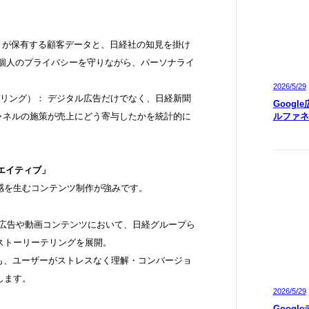
ライアントが保有する顧客データと、日経社の知見を掛け
。個人のプライバシーを守りながら、パーソナライ
2026/5/29
リング）： デジタル広告だけでなく、日経新聞
Googl
ルファネ
ャネルの施策が売上にどう寄与したかを統計的に
リエイティブ」
感を生むコンテンツ制作が強みです。
事広告や動画コンテンツにおいて、日経グループら
ストーリーテリングを展開。
っても、ユーザーがストレスなく理解・コンバージョ
します。
2026/5/29
Googl