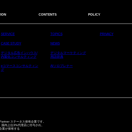
ION
CONTENTS
POLICY
SERVICE
TOPICS
PRIVACY
CASE STUDY
NEWS
デジタル広告インハウス/
デジタルマーケティング
内製化コンサルティング
用語辞典
eコマースコンサルティン
AIソロプレナー
グ
 Partner ステータス保有企業です。
スは、毎年、国内上位3%代理店に付与され、
の企業が保有する