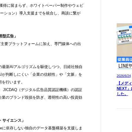
知獲得に留まらず、ホワイトペーパー制作やウェビ
メーション）導入支援までを統合し、商談に繋が
運用型広告」
、LINEなど主要プラットフォームに加え、専門媒体への出
6年の最新AIアルゴリズムを駆使しつつ、日経社独自
AIが判断しにくい「企業の信頼性」や「文脈」を
2026/6/24
用を行います。
【メディア
NEXT
 JICDAQ（デジタル広告品質認証機構）の認証
した。
企業のブランド毀損を防ぎ、透明性の高い投資効
タ・サイエンス」
kieに依存しない独自のデータ基盤構築を支援しま