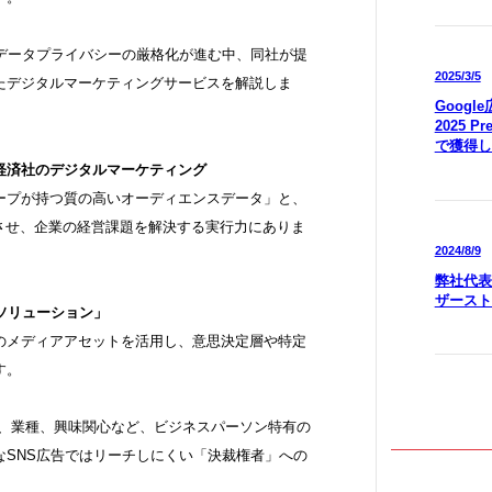
化とデータプライバシーの厳格化が進む中、同社が提
2025/3/5
たデジタルマーケティングサービスを解説しま
Goog
2025 P
で獲得し
経済社のデジタルマーケティング
ープが持つ質の高いオーディエンスデータ」と、
させ、企業の経営課題を解決する実行力にありま
2024/8/9
弊社代表
ザースト
Bソリューション」
のメディアアセットを活用し、意思決定層や特定
す。
職、業種、興味関心など、ビジネスパーソン特有の
なSNS広告ではリーチしにくい「決裁権者」への