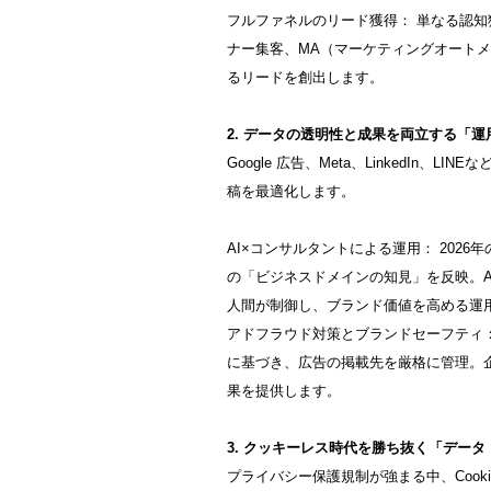
フルファネルのリード獲得： 単なる認
ナー集客、MA（マーケティングオート
るリードを創出します。
2. データの透明性と成果を両立する「
Google 広告、Meta、LinkedIn
稿を最適化します。
AI×コンサルタントによる運用： 202
の「ビジネスドメインの知見」を反映。
人間が制御し、ブランド価値を高める運
アドフラウド対策とブランドセーフティ：
に基づき、広告の掲載先を厳格に管理。
果を提供します。
3. クッキーレス時代を勝ち抜く「デー
プライバシー保護規制が強まる中、Coo