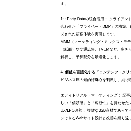
す。
1st Party Dataの統合活用： ク
合わせた「プライベートDMP」の構築
ズされた顧客体験を実現します。
MMM（マーケティング・ミックス・モデ
（紙面）や交通広告、TVCMなど、多チ
解析し、予算配分を最適化します。
4. 価値を言語化する「コンテンツ・ク
ビジネス層の知的好奇心を刺激し、納得
エディトリアル・マーケティング： 記
しい「信頼感」と「客観性」を持たせた
UX/LPO改善： 複雑なB2B商材であ
ンできるWebサイト設計と改善を繰り返