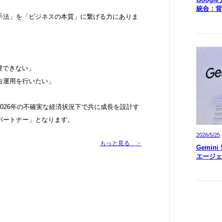
統合：背
手法」を「ビジネスの本質」に繋げる力にありま
理できない」
告運用を行いたい」
026年の不確実な経済状況下で共に成長を設計す
パートナー」となります。
2026/5/25
もっと見る
＞
Gemin
エージェ