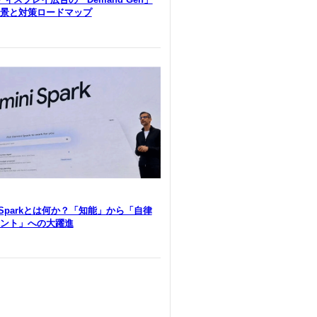
景と対策ロードマップ
i Sparkとは何か？「知能」から「自律
ント」への大躍進