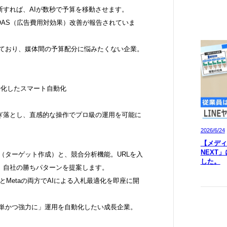
すれば、AIが数秒で予算を移動させます。
ROAS（広告費用対効果）改善が報告されていま
しており、媒体間の予算配分に悩みたくない企業。
特化したスマート自動化
ぎ落とし、直感的な操作でプロ級の運用を可能に
2026/6/24
【メディア
NEXT
ー（ターゲット作成）と、競合分析機能。URLを入
した。
、自社の勝ちパターンを提案します。
eとMetaの両方でAIによる入札最適化を即座に開
簡単かつ強力に」運用を自動化したい成長企業。