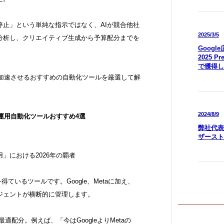
停止」という単純な指示ではなく、AIが競合他社
2025/3/5
分析し、クリエイティブ生成から予算配分までを
Goog
2025 P
で獲得し
を加速させるおすすめの自動化ツールを厳選して解
2024/8/9
ス運用自動化ツールおすすめ4選
弊社代表
ザースト
」における2026年の覇者
得ているツールです。Google、Metaに加え、
AIエージェントが横断的に管理します。
配分。例えば、「今はGoogleよりMetaの