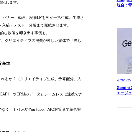
動化します。
統合：背
、バナー、動画、記事LPをAIが一括生成。生成さ
Sへ入稿・テスト・分析まで完結させます。
驚異的な数値を叩き出す事例も。
リールなど、クリエイティブの消費が激しい媒体で「勝ち
。
定基準
Iに任せられるか？（クリエイティブ生成、予算配分、入
2026/5/25
Gemin
エージェ
サイド（CAPI）やCRMのデータとシームレスに連携でき
でなく、TikTokやYouTube、AIO対策まで統合管