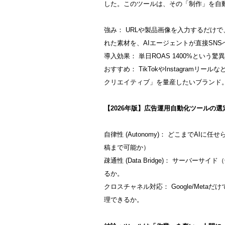
した。このツールは、その「制作」を自
強み： URLや製品画像を入力するだけで
れた素材を、AIエージェントが直接SN
導入効果： 単日ROAS 1400%という
おすすめ： TikTokやInstagram
クリエイティブ」を量産したいブランド
【2026年版】広告運用自動化ツールの選
自律性 (Autonomy)： どこまでA
稿まで可能か）
疎通性 (Data Bridge)： サーバー
るか。
クロスチャネル対応： Google/Metaだけ
理できるか。