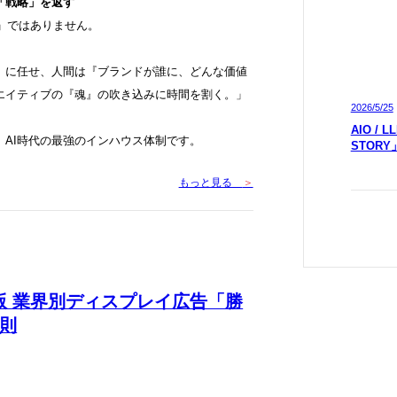
「戦略」を返す
助」ではありません。
ル）に任せ、人間は『ブランドが誰に、どんな価値
エイティブの『魂』の吹き込みに時間を割く。」
2026/5/25
AIO /
AI時代の最強のインハウス体制です。
STOR
もっと見る
＞
年版 業界別ディスプレイ広告「勝
則