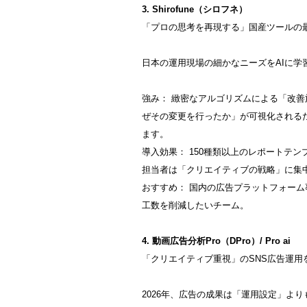
3. Shirofune（シロフネ）
「プロの思考を再現する」国産ツールの
日本の運用現場の細かなニーズをAIに
強み： 緻密なアルゴリズムによる「改
ぜその変更を行ったか」が可視化される
ます。
導入効果： 150種類以上のレポートテ
担当者は「クリエイティブの戦略」に集
おすすめ： 国内の広告プラットフォー
工数を削減したいチーム。
4. 動画広告分析Pro（DPro）/ Pro ai
「クリエイティブ重視」のSNS広告運用
2026年、広告の成果は「運用設定」よ