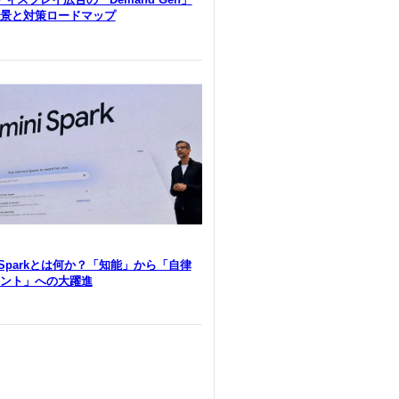
景と対策ロードマップ
i Sparkとは何か？「知能」から「自律
ント」への大躍進