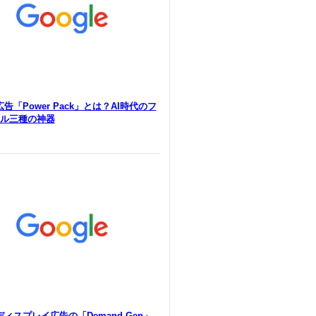
e広告「Power Pack」とは？AI時代のフ
ル三種の神器
eディスプレイ広告の「Demand Gen」