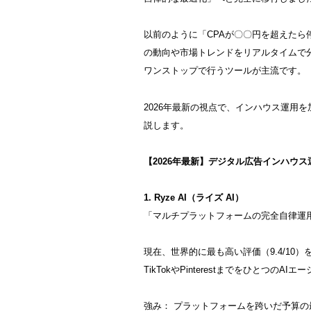
以前のように「CPAが〇〇円を超えたら
の動向や市場トレンドをリアルタイムで
ワンストップで行うツールが主流です。
2026年最新の視点で、インハウス運用
説します。
【2026年最新】デジタル広告インハウ
1. Ryze AI（ライズ AI）
「マルチプラットフォームの完全自律運用
現在、世界的に最も高い評価（9.4/10）を
TikTokやPinterestまでをひとつの
強み： プラットフォームを跨いだ予算の最適