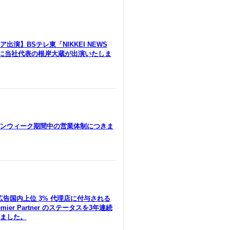
出演】BSテレ東「NIKKEI NEWS
」に当社代表の根岸大蔵が出演いたしま
ンウィーク期間中の営業体制につきま
le広告国内上位 3% 代理店に付与される
remier Partner のステータスを3年連続
ました。