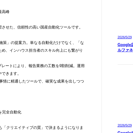
最高峰
学習させた、信頼性の高い国産自動化ツールです。
2026/5/29
善施策」の提案力。単なる自動化だけでなく、「な
Googl
ルファネ
ため、インハウス担当者のスキル向上にも繋がり
ンプレートにより、報告業務の工数を9割削減。運用
中できます。
ム事情に精通したツールで、確実な成果を出しつつ
を完全自動化
2026/5/29
りも「クリエイティブの質」で決まるようになりま
Googl