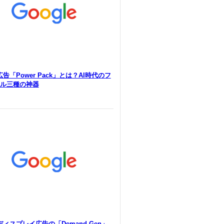
e広告「Power Pack」とは？AI時代のフ
ル三種の神器
eディスプレイ広告の「Demand Gen」