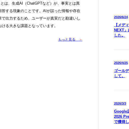
幻覚）とは、生成AI（ChatGPTなど）が、事実とは異
回答する現象のことです。AIが誤った情報や存在
2026/6/24
章で出力するため、ユーザーが真実だと勘違いし
【メディア
おける大きな課題となっています。
NEXT
した。
もっと見る
＞
2026/4/25
ゴールデ
して。
2026/3/3
Goog
2026 P
で獲得し