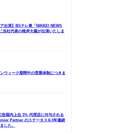
出演】BSテレ東「NIKKEI NEWS
」に当社代表の根岸大蔵が出演いたしま
ンウィーク期間中の営業体制につきま
le広告国内上位 3% 代理店に付与される
remier Partner のステータスを3年連続
ました。