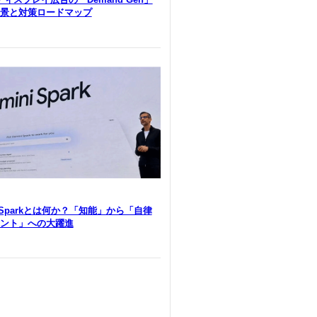
景と対策ロードマップ
i Sparkとは何か？「知能」から「自律
ント」への大躍進