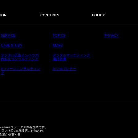
ION
CONTENTS
POLICY
SERVICE
TOPICS
PRIVACY
CASE STUDY
NEWS
デジタル広告インハウス/
デジタルマーケティング
内製化コンサルティング
用語辞典
eコマースコンサルティン
AIソロプレナー
グ
 Partner ステータス保有企業です。
スは、毎年、国内上位3%代理店に付与され、
の企業が保有する