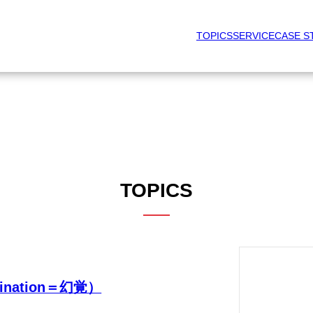
TOPICS
SERVICE
CASE S
TOPICS
nation＝幻覚）