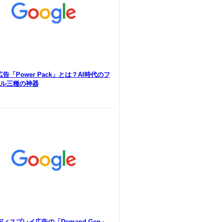
e広告「Power Pack」とは？AI時代のフ
ル三種の神器
eディスプレイ広告の「Demand Gen」