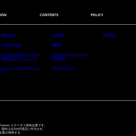
ION
CONTENTS
POLICY
SERVICE
TOPICS
PRIVACY
CASE STUDY
NEWS
デジタル広告インハウス/
デジタルマーケティング
内製化コンサルティング
用語辞典
eコマースコンサルティン
AIソロプレナー
グ
 Partner ステータス保有企業です。
スは、毎年、国内上位3%代理店に付与され、
の企業が保有する