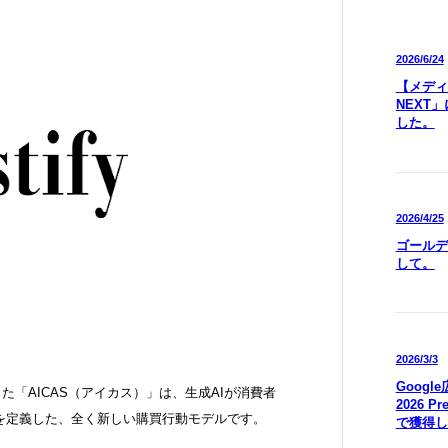
2026/6/24
【メディア
NEXT
した。
2026/4/25
ゴールデ
して。
2026/3/3
Goog
した「AICAS（アイカス）」は、生成AIが消費者
2026 P
を定義した、全く新しい購買行動モデルです。
で獲得し