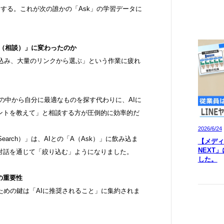
ェアする。これが次の誰かの「Ask」の学習データに
AS（相談）」に変わったのか
ち込み、大量のリンクから選ぶ」という作業に疲れ
報の中から自分に最適なものを探す代わりに、AIに
ントを教えて」と相談する方が圧倒的に効率的だ
2026/6/24
Search）」は、AIとの「A（Ask）」に飲み込ま
【メディア
NEXT
対話を通じて「絞り込む」ようになりました。
した。
の重要性
るための鍵は「AIに推奨されること」に集約されま