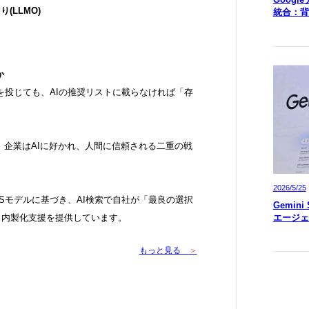
り(LLMO)
統合：背
か
費を投じても、AIの推奨リストに載らなければ「存
。企業はAIに好かれ、人間に信頼される二重の戦
2026/5/25
ASモデルに基づき、AI検索で自社が「最良の選択
Gemin
エージェ
、内製化支援を提供しています。
もっと見る
＞