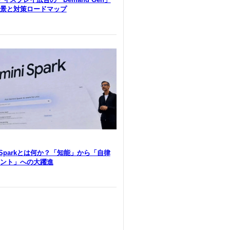
景と対策ロードマップ
i Sparkとは何か？「知能」から「自律
ント」への大躍進