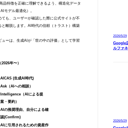
社の商品特徴を正確に理解できるよう、構造化データ
AIモデル最適化）。
勧めても、ユーザーが確認した際に公式サイトが不
ると離脱します。AI時代の信頼（トラスト）構築
2026/5/29
やレビューは、生成AIが「世の中の評価」として学習
Googl
ルファネ
（2026年〜）
AICAS (生成AI時代)
Ask（AIへの相談）
Intelligence（AIによる提
案・要約）
AIの推奨理由、自分による確
認(Confirm)
2026/5/29
AIに引用されるための資産作
Googl