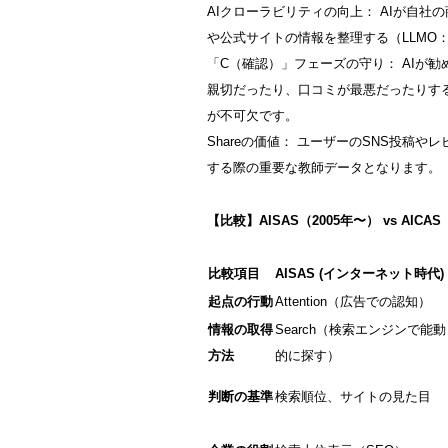
AIクローラビリティの向上： AIが自
や公式サイトの情報を整理する（LLMO：
「C（確認）」フェーズの守り： AIが
親切だったり、口コミが最悪だったりす
が不可欠です。
Shareの価値： ユーザーのSNS投稿
する際の重要な教師データとなります。
【比較】AISAS（2005年〜） vs AICAS
比較項目
AISAS (インターネット時代)
起点の行動
Attention（広告での認知）
情報の取得
Search（検索エンジンで能動
方法
的に探す）
判断の基準
検索順位、サイトの見た目