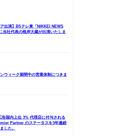
出演】BSテレ東「NIKKEI NEWS
」に当社代表の根岸大蔵が出演いたしま
ンウィーク期間中の営業体制につきま
le広告国内上位 3% 代理店に付与される
remier Partner のステータスを3年連続
ました。