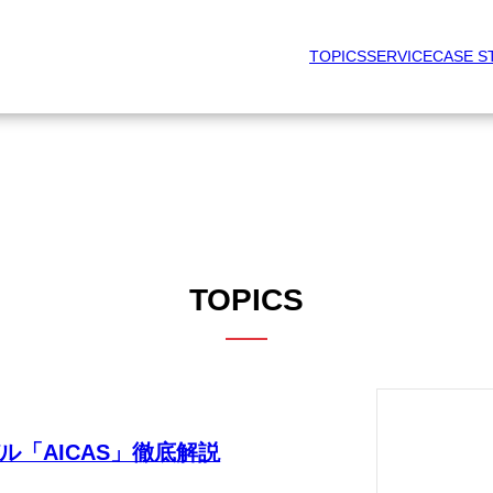
TOPICS
SERVICE
CASE S
TOPICS
ル「AICAS」徹底解説