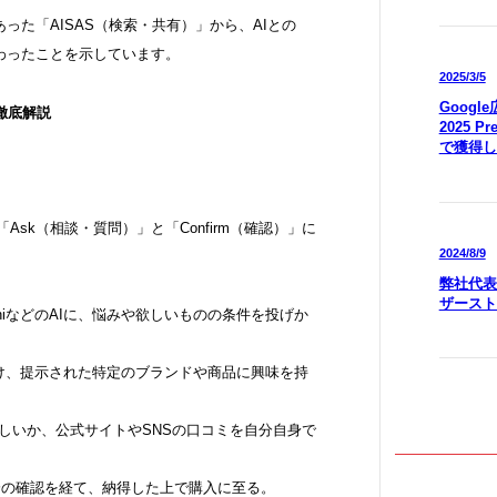
った「AISAS（検索・共有）」から、AIとの
わったことを示しています。
2025/3/5
Goog
」徹底解説
2025 P
で獲得し
が「Ask（相談・質問）」と「Confirm（確認）」に
2024/8/9
弊社代表
ザースト
eminiなどのAIに、悩みや欲しいものの条件を投げか
提案を受け、提示された特定のブランドや商品に興味を持
答が正しいか、公式サイトやSNSの口コミを自分自身で
と自分の確認を経て、納得した上で購入に至る。