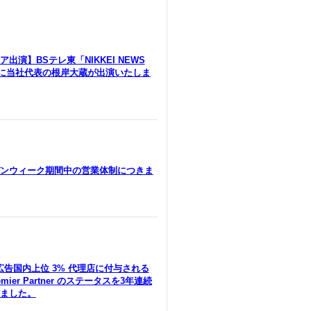
出演】BSテレ東「NIKKEI NEWS
」に当社代表の根岸大蔵が出演いたしま
ンウィーク期間中の営業体制につきま
le広告国内上位 3% 代理店に付与される
remier Partner のステータスを3年連続
ました。