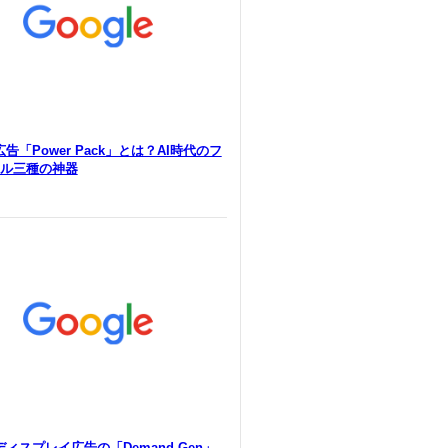
e広告「Power Pack」とは？AI時代のフ
ル三種の神器
eディスプレイ広告の「Demand Gen」