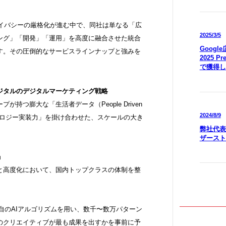
プライバシーの厳格化が進む中で、同社は単なる「広
2025/3/5
ング」「開発」「運用」を高度に融合させた統合
Goog
す。その圧倒的なサービスラインナップと強みを
2025 P
で獲得し
ジタルのデジタルマーケティング戦略
持つ膨大な「生活者データ（People Driven
2024/8/9
テクノロジー実装力」を掛け合わせた、スケールの大き
弊社代表
ザースト
」
化と高度化において、国内トップクラスの体制を整
」： 独自のAIアルゴリズムを用い、数千〜数万パターン
のクリエイティブが最も成果を出すかを事前に予