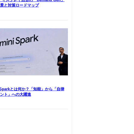
景と対策ロードマップ
i Sparkとは何か？「知能」から「自律
ント」への大躍進