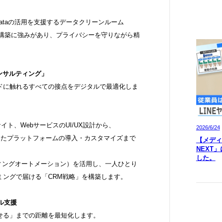
y Dataの活用を支援するデータクリーンルーム
の連携）の構築に強みがあり、プライバシーを守りながら精
コンサルティング」
ドに触れるすべての接点をデジタルで最適化しま
イト、WebサービスのUI/UX設計から、
2026/6/24
Cloudといったプラットフォームの導入・カスタマイズまで
【メディア
NEXT
した。
ィングオートメーション）を活用し、一人ひとり
ミングで届ける「CRM戦略」を構築します。
ル支援
せる」までの距離を最短化します。