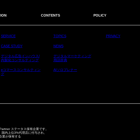
ION
CONTENTS
POLICY
SERVICE
TOPICS
PRIVACY
CASE STUDY
NEWS
デジタル広告インハウス/
デジタルマーケティング
内製化コンサルティング
用語辞典
eコマースコンサルティン
AIソロプレナー
グ
 Partner ステータス保有企業です。
スは、毎年、国内上位3%代理店に付与され、
の企業が保有する