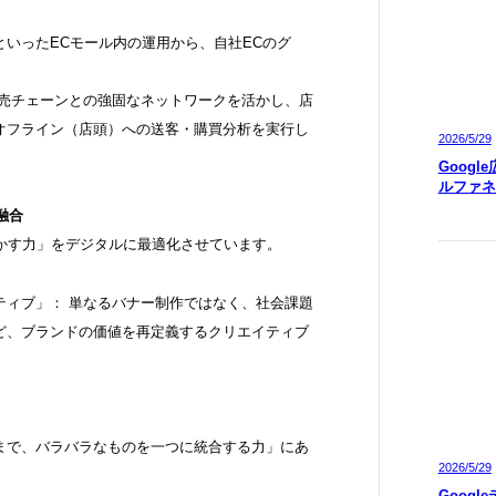
天といったECモール内の運用から、自社ECのグ
小売チェーンとの強固なネットワークを活かし、店
オフライン（店頭）への送客・購買分析を実行し
2026/5/29
Googl
ルファネ
融合
動かす力」をデジタルに最適化させています。
ティブ」： 単なるバナー制作ではなく、社会課題
ど、ブランドの価値を再定義するクリエイティブ
まで、バラバラなものを一つに統合する力」にあ
2026/5/29
Googl