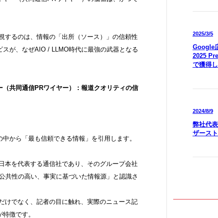
2025/3/5
）が最も重視するのは、情報の「出所（ソース）」の信頼性
Goog
が、なぜAIO / LLMO時代に最強の武器となる
2025 P
で獲得し
ー（共同通信PRワイヤー）：報道クオリティの信
2024/8/9
弊社代表
ザースト
報の中から「最も信頼できる情報」を引用します。
は日本を代表する通信社であり、そのグループ会社
「公共性の高い、事実に基づいた情報源」と認識さ
載だけでなく、記者の目に触れ、実際のニュース記
が特徴です。