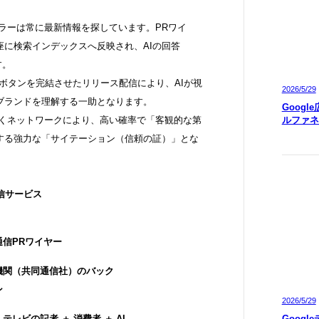
ーラーは常に最新情報を探しています。PRワイ
に検索インデックスへ反映され、AIの回答
す。
Sボタンを完結させたリリース配信により、AIが視
2026/5/29
ブランドを理解する一助となります。
Googl
ルファネ
届くネットワークにより、高い確率で「客観的な第
対する強力な「サイテーション（信頼の証）」とな
配信サービス
通信PRワイヤー
機関（共同通信社）のバック
ン
2026/5/29
テレビの記者 ＋ 消費者 ＋ AI
Googl