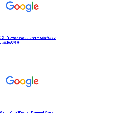
e広告「Power Pack」とは？AI時代のフ
ル三種の神器
eディスプレイ広告の「Demand Gen」