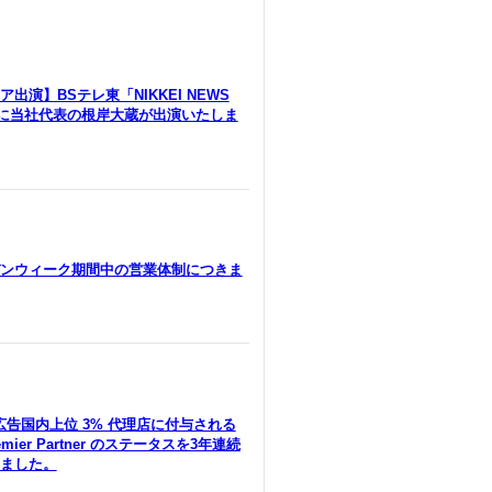
出演】BSテレ東「NIKKEI NEWS
」に当社代表の根岸大蔵が出演いたしま
ンウィーク期間中の営業体制につきま
le広告国内上位 3% 代理店に付与される
remier Partner のステータスを3年連続
ました。