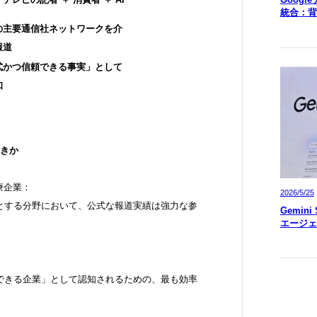
統合：背
の主要通信社ネットワークを介
報道
式かつ信頼できる事実」として
知
べきか
療企業：
2026/5/25
」とする分野において、公式な報道実績は強力な参
Gemin
エージェ
頼できる企業」として認知されるための、最も効率