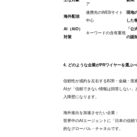
ア
連携先のWEBサイト
現地
海外配信
中心
した
AI（AIO）
「公
キーワードの含有重視
対策
の認
4. どのような企業がPRワイヤーを選ぶ
信頼性が成約を左右するB2B・金融・医
AIが「信頼できない情報は回答しない
入障壁になります。
海外進出を加速させたい企業：
世界中のAIエージェントに「日本の信
的なグローバル・チャネルです。