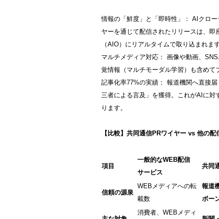
情報の「鮮度」と「即時性」： AIクロ
ヤーを通じて配信されたリリースは、即座
（AIO）にリアルタイムで取り込まれま
マルチメディア対応： 画像や動画、SN
覚情報（マルチモーダル学習）も含めて
記事化率77%の実績： 報道機関へ直接
三者による言及」を獲得。これがAIに
ります。
【比較】共同通信PRワイヤー vs 他の
一般的なWEB配信
項目
共同
サービス
WEBメディアへの転
報道
信頼の源泉
載数
ボー
消費者、WEBメディ
主な対象
新聞・