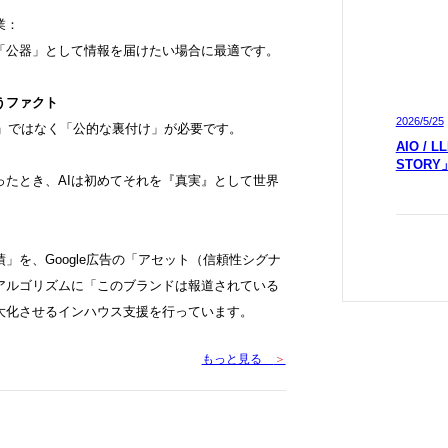
業：
「公器」として情報を届けたい場合に最適です。
うファクト
2026/5/25
凄さ」ではなく「公的な裏付け」が必要です。
AIO /
STOR
ったとき、AIは初めてそれを『真実』として世界
」を、Google広告の「アセット（信頼性シグナ
信アルゴリズムに「このブランドは報道されている
大化させるインハウス支援を行っています。
もっと見る
＞