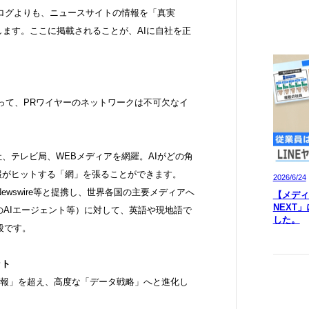
やブログよりも、ニュースサイトの情報を「真実
に学習します。ここに掲載されることが、AIに自社を正
とって、PRワイヤーのネットワークは不可欠なイ
聞社、テレビ局、WEBメディアを網羅。AIがどの角
報がヒットする「網」を張ることができます。
2026/6/24
 Newswire等と提携し、世界各国の主要メディアへ
【メディア
NEXT
のAIエージェント等）に対して、英語や現地語で
した。
段です。
ット
「広報」を超え、高度な「データ戦略」へと進化し