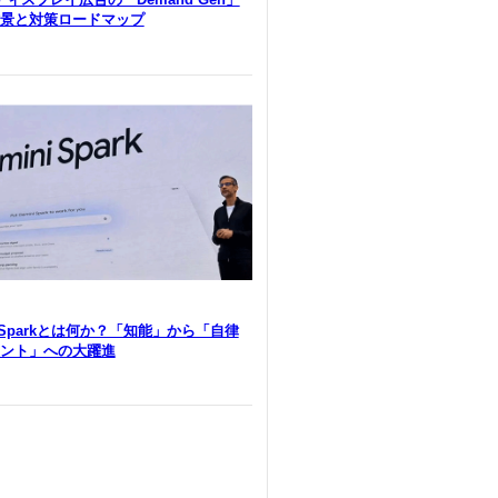
景と対策ロードマップ
i Sparkとは何か？「知能」から「自律
ント」への大躍進