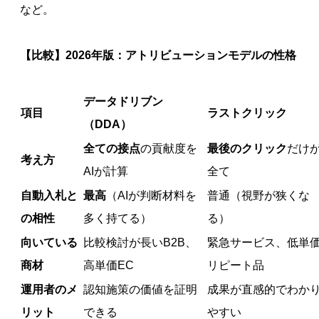
など。
【比較】2026年版：アトリビューションモデルの性格
データドリブン
項目
ラストクリック
（DDA）
全ての接点
の貢献度を
最後のクリック
だけ
考え方
AIが計算
全て
自動入札と
最高
（AIが判断材料を
普通（視野が狭くな
の相性
多く持てる）
る）
向いている
比較検討が長いB2B、
緊急サービス、低単
商材
高単価EC
リピート品
運用者のメ
認知施策の価値を証明
成果が直感的でわか
リット
できる
やすい